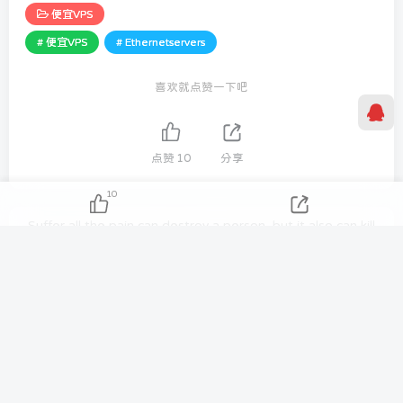
便宜VPS
# 便宜VPS
# Ethernetservers
喜欢就点赞一下吧
点赞
10
分享
10
Suffer all the pain can destroy a person, but it also can kill
the pain.
一切痛苦能够毁灭人，然而受苦的人也能把痛苦消灭
Tezilaw
869
5
1
25.7W+
如有需要可以在关于我联系我们！