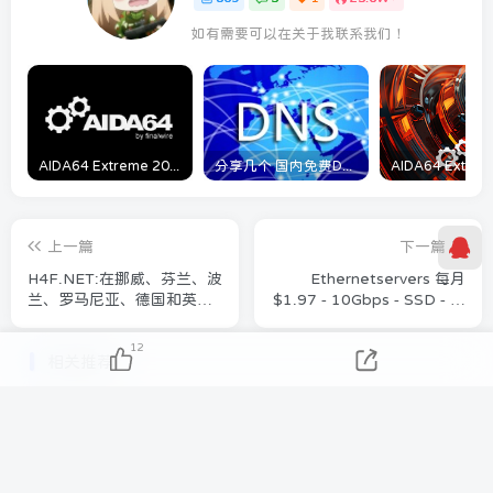
如有需要可以在关于我联系我们！
AIDA64 Extreme 2023/5/9日最新可用激活码
分享几个 国内免费DNS 和 付费的DNS解析服务商
上一篇
下一篇
H4F.NET:在挪威、芬兰、波
Ethernetservers 每月
兰、罗马尼亚、德国和英
$1.97 - 10Gbps - SSD - 法
国,AMDRysen的VPS价格仅
兰克福 / 纽泽西 / 洛杉矶 / 迈
为5美元
阿密 - 多种支付方式！
12
相关推荐
HostBrr – 锐龙 9 7950XD | 1 核 – 2 GB 内
存 – 30 GB NVMe | 只需 4.99 美元！
5月6日 15:40
566