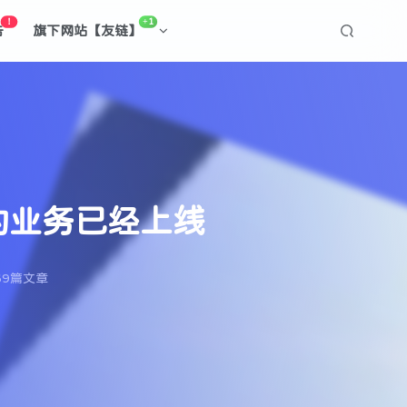
！
+1
告
旗下网站【友链】
的业务已经上线
69篇文章