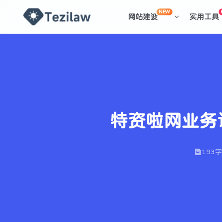
NEW
网站建设
实用工具
特资啦网业务
193字