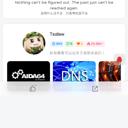
Nothing can't be figured out. The past just can't be
reached again.
没有什么过不去，只是再也回不去
Tezilaw
869
5
1
25.6W+
如有需要可以在关于我联系我们！
6
AIDA64 Extreme 2023/5/9日最新可用激活码
分享几个 国内免费DNS 和 付费的DNS解析服务商
上一篇
下一篇
Ryzen 9000 处理器 2GB
Colonelserver KVM VPS特
内存和1TB 存储VPS 每月
惠 多机房可选 免费备份 每
3.50 美元 | 4GB Ryzen 处
月仅需3美元起