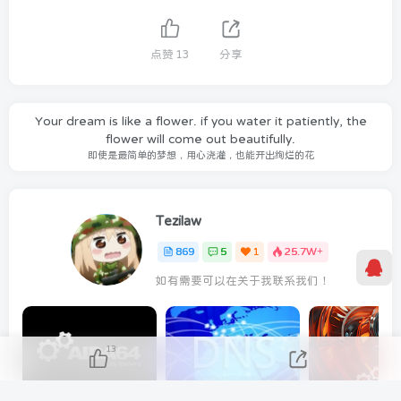
点赞
13
分享
Your dream is like a flower. if you water it patiently, the
flower will come out beautifully.
即使是最简单的梦想，用心浇灌，也能开出绚烂的花
Tezilaw
869
5
1
25.7W+
如有需要可以在关于我联系我们！
13
AIDA64 Extreme 2023/5/9日最新可用激活码
分享几个 国内免费DNS 和 付费的DNS解析服务商