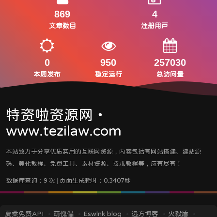
869
4
文章数目
注册用户
0
950
257030
本周发布
稳定运行
总访问量
特资啦资源网・
www.tezilaw.com
本站致力于分享优质实用的互联网资源，内容包括有网站搭建、建站源
码、美化教程、免费工具、素材资源、技术教程等，应有尽有！
数据库查询：9 次 | 页面生成耗时：0.3407秒
夏柔免费API
萌傀儡
Eswlnk blog
远方博客
火毅盾