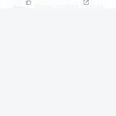
网站被攻击？网站速度缓慢？立即加入酷盾
CDN安全联盟 免费获取额度 专为中小型网站
提供安全防护和网站加速！
8月13日 03:00
788
欢迎来到特资啦！在这里所有资源和教学都
免费开放！
12月11日 23:44
560
网站维护通知，如有异常可以在顶部友联联
系我！
5月14日 02:59
351
关于本站转载文章的授权声明与授权信息！
7月25日 03:59
342
特资啦Tezilaw 将会迎来第三次维护公告！
7月21日 02:39
267