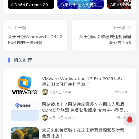
AIDA64 Extreme 2023/5/9日最新可用激活码
分享几个 国内免费DNS 和 付费的DNS解析服务商
上一篇
下一篇
关于升级Windows11 24H2
关于搜索引擎出现违规词自
后出现的一些问题
查公告！#3
相关推荐
VMware Workstation 17 Pro 2023年5月
最新测试可用序列号激活
5月9日 12:46
2576
网站被攻击？网站速度缓慢？立即加入酷盾
CDN安全联盟 免费获取额度 专为中小型网站
提供安全防护和网站加速！
8月13日 03:00
787
欢迎来到特资啦！在这里所有资源和教学都
免费开放！