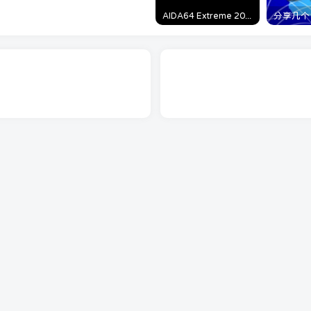
AIDA64 Extreme 2023/5/9日最新可用激活码
网站被攻击？网站速度缓慢？立即加入酷盾CDN
安全联盟 免费获取额度 专为中小型网站提供安
全防护和网站加速！
8月13日 03:00
786
关于本站转载文章的授权声明与授权信息！
7月25日 03:59
342