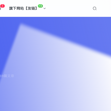
！
+1
告
旗下网站【友链】
69篇文章