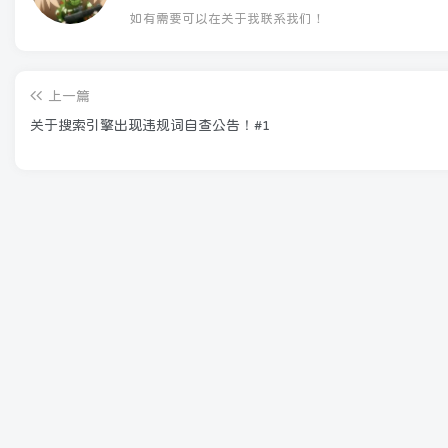
如有需要可以在关于我联系我们！
上一篇
关于搜索引擎出现违规词自查公告！#1
相关推荐
VMware Workstation 17 Pro 2023年5月最新
测试可用序列号激活
5月9日 12:46
2576
网站维护通知，如有异常可以在顶部友联联系
我！
5月14日 02:59
351