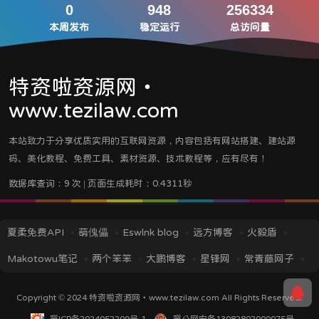
0
948
256334
本周发布
稳定运行
总访问量
特资啦资源网・
www.tezilaw.com
本站致力于分享优质实用的互联网资源，内容包括有网站搭建、建站源
码、美化教程、免费工具、素材资源、技术教程等，应有尽有！
数据库查询：9 次 | 页面生成耗时：0.4311秒
夏柔免费API
萌傀儡
Eswlnk blog
远方博客
火毅盾
Makotowu笔记
两个笨笨
大鹏博客
星锋网
常青藤网子
iMin博客
IT技术视界
蓝逸轩's Blog
应龙笔记
TITAIKE
Copyright © 2024
特资啦资源网・www.tezilaw.com
All Rights Reserved.
黎洛云科技
菜鸟资源
挖站否