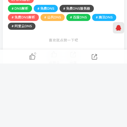
# DNS解析
# 免费DNS
# 免费DNS服务器
# 免费DNS解析
# 公共DNS
# 百度DNS
# 腾讯DNS
# 阿里云DNS
喜欢就点赞一下吧
0
点赞
0
分享
As long as there s tomorrow, today s always the startng
lne.
只要还有明天，今天就永远是起跑线
Tezilaw
869
5
1
25.6W+