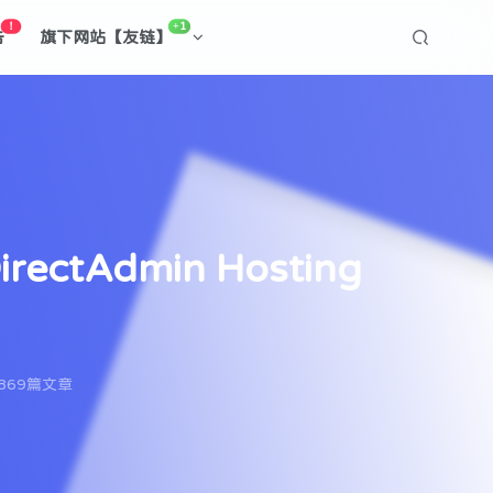
！
+1
告
旗下网站【友链】
rectAdmin Hosting
869篇文章