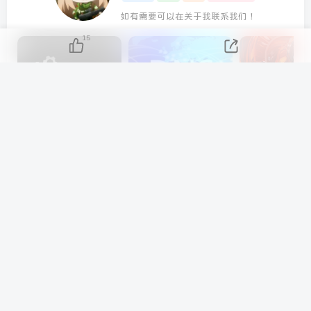
如有需要可以在关于我联系我们！
15
AIDA64 Extreme 2023/5/9日最新可用激活码
分享几个 国内免费DNS 和 付费的DNS解析服务商
上一篇
下一篇
动视给每个COD玩家发送了
Epic喜加一 Down in
一份小奖励 辐射76 百夫长
Bermuda (逃出百慕大) 免费
新兵头盔
领取
相关推荐
Red Alert 2 Chrono Divide 在线红色警戒2
网页版免费游玩
11月7日 15:00
2372