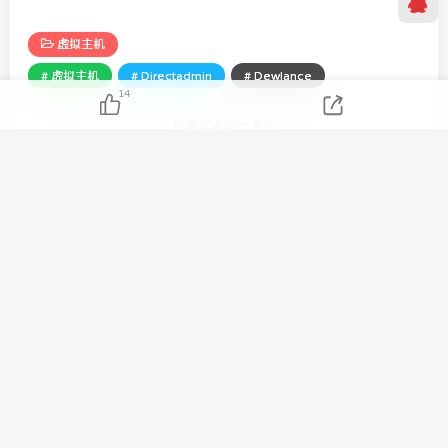
虚拟主机
# 虚拟主机
# Directadmin
# Dewlance
14
喜欢就点赞一下吧
点赞
14
分享
Do not let dream just be your dream.
别让梦想只停留在梦里
Tezilaw
869
5
1
25.6W+
如有需要可以在关于我联系我们！