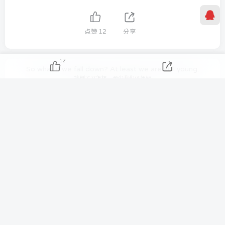
点赞
12
分享
12
So what if we fall down? At least we are still young.
摔倒了又怎样，至少我们还年轻
Tezilaw
869
5
1
25.6W+
如有需要可以在关于我联系我们！
AIDA64 Extreme 2023/5/9日最新可用激活码
分享几个 国内免费DNS 和 付费的DNS解析服务商