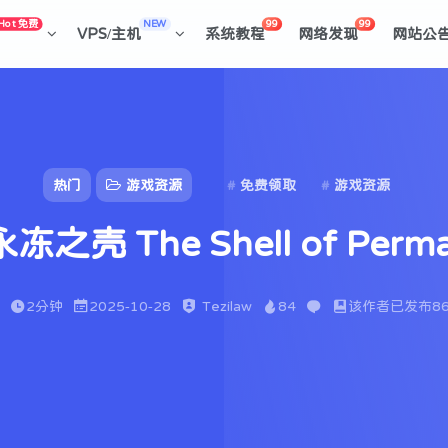
Hot 免费
NEW
99
99
VPS/主机
系统教程
网络发现
网站公
热门
游戏资源
免费领取
游戏资源
冻之壳 The Shell of Perm
2分钟
2025-10-28
Tezilaw
84
该作者已发布8