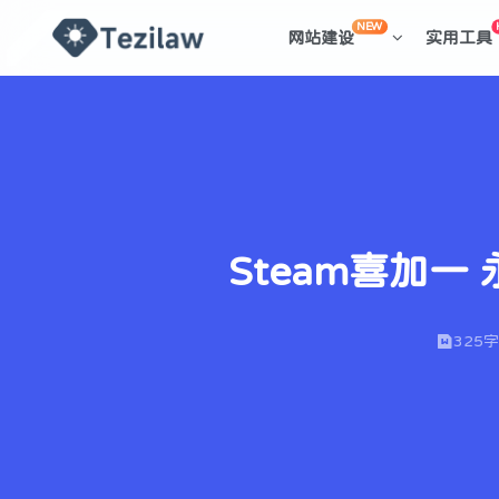
NEW
网站建设
实用工具
Steam喜加一 永
325字