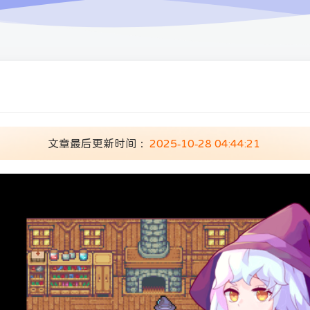
文章最后更新时间：
2025-10-28 04:44:21