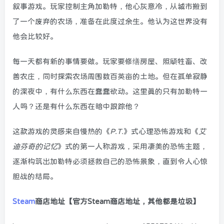
叙事游戏。玩家控制主角加勒特，他心灰意冷，从城市搬到
了一个废弃的农场，准备在此度过余生。他认为这世界没有
他会比较好。
每一天都有新的事情要做。玩家要修缮房屋、照顾牲畜、改
善农庄，同时探索农场周围数百英亩的土地。但在孤单寂静
的深夜中，有什么东西在蠢蠢欲动。这里真的只有加勒特一
人吗？还是有什么东西在暗中跟踪他？
这款游戏的灵感来自慢热的《
P.T.
》式心理恐怖游戏和《
艾
迪芬奇的记忆
》式的第一人称游戏，采用凄美的恐怖主题，
逐渐构筑出加勒特必须拯救自己的恐怖景象，直到令人心惊
胆战的结局。
Steam
商店地址【官方Steam商店地址，其他都是垃圾】