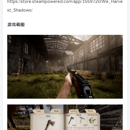
https://store.steampowered.com/app/1559720/We_Harve
st_Shadows/
游戏截图