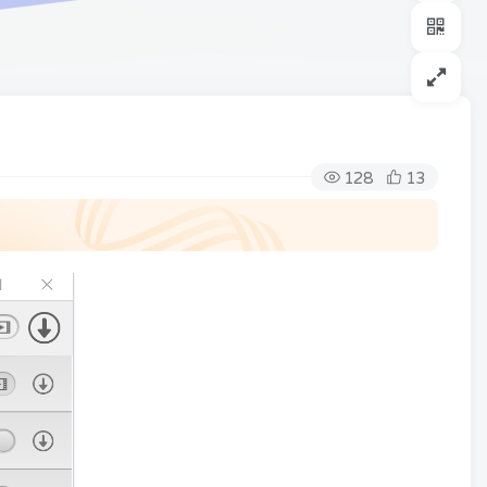
128
13