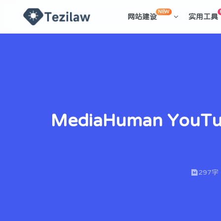
NEW
网站建设
实用工具
MediaHuman You
297字