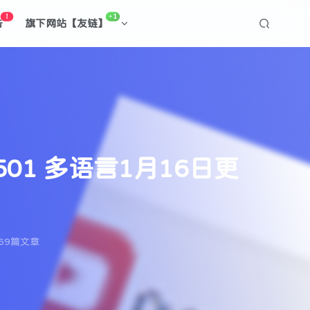
！
+1
告
旗下网站【友链】
-1501 多语言1月16日更
69篇文章