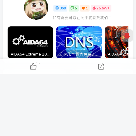
869
5
1
25.6W+
如有需要可以在关于我联系我们！
AIDA64 Extreme 2023/5/9日最新可用激活码
分享几个 国内免费DNS 和 付费的DNS解析服务商
15
上一篇
下一篇
Windows11 使用开始菜单
Centos7停止维护 更换源以
搜索 可以运行和运行中 执行
解决软件无法正常安装的问
几乎所有命令
题
相关推荐
教大家如何正确下载Steam，以防下载到魔
改或者非Steam平台 详细篇