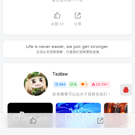
喜欢就点赞一下吧
点赞
13
分享
Life is never easier, we just get stronger.
生活从未变得容易，只是我们变得更加坚强
Tezilaw
869
5
1
25.7W+
如有需要可以在关于我联系我们！
13
AIDA64 Extreme 2023/5/9日最新可用激活码
分享几个 国内免费DNS 和 付费的DNS解析服务商