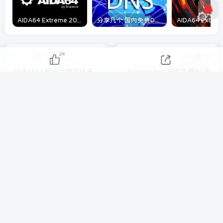
AIDA64 Extreme 2023/5/9日最新可用激活码
分享几个 国内免费DNS 和 付费的DNS解析服务商
24
上一篇
下一篇
AlphaSSL便宜泛域名证书，
Freessl.org 提供免费90天
最新可用申请平台现已开
SSL证书申请
放，内置API邮箱为你快速
申请SSL证书
相关推荐
TempMail.Plus 免费临时邮箱，可选10种域
名后缀 允许匿名发邮件
6月9日 19:37
887
eu.org 免费域名注册教程 机翻中文版
2月16日 21:24
701
Neocities 免费HTML 网站空间，每月200