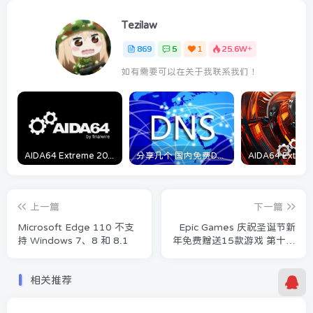
Tezilaw
869
5
1
25.6W+
如有需要可以在关于我联系我们！
AIDA64 Extreme 2023/5/9日最新可用激活码
分享几个 国内免费DNS 和 付费的DNS解析服务商
上一篇
下一篇
Microsoft Edge 110 不支
Epic Games 庆祝圣诞节新
持 Windows 7、8 和 8.1
年免费赠送15款游戏 第十一
弹今日开启！
相关推荐