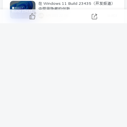
在 Windows 11 Build 23435（开发频道）
中启用隐藏的创新
0
4月15日 22:05
803
McAfee迈克菲LiveSafe 全方位实时防护 一
年只需6.18元！续费同价！
11月6日 02:07
746
Steam 喜加一 水桶大乱斗【Bucket
Brawl：Ahlman Edition】低配版 动物派对
免费一键入库！
6月26日 22:04
727
Arena Breakout: Infinite 暗区突围 幸运礼
包活动大放送
9月8日 17:13
525
Steam喜加一 Backrooms: Realm of
Shadows 后室 暗影国王 免费领取与3个
DLC打包
7月30日 11:55
471
Windows 11 内部版本 25267.1001泄露
【Zink】