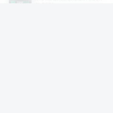
邮件保护隐私
12月12日 02:12
520
Yahoo 雅虎开放新域名后缀
@myyahoo.com！需要的抢先注册你的理想
邮箱名字
7月18日 02:53
516
Internxt 提供免费临时邮箱，解决保护隐私
和免受垃圾邮件困扰
5月23日 01:36
492
关于AdGuard临时邮箱无法使用官方回复
2月27日 13:53
357
1SecMail – 你的免费临时邮箱 创建您的临时
邮箱 一秒钟 100% 免费
5月23日 01:20
308