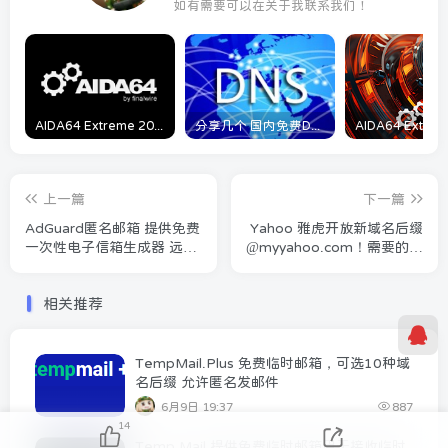
如有需要可以在关于我联系我们！
AIDA64 Extreme 2023/5/9日最新可用激活码
分享几个 国内免费DNS 和 付费的DNS解析服务商
上一篇
下一篇
AdGuard匿名邮箱 提供免费
Yahoo 雅虎开放新域名后缀
一次性电子信箱生成器 远离
@myyahoo.com！需要的抢
垃圾邮件，保护个人数据
先注册你的理想邮箱名字
相关推荐
TempMail.Plus 免费临时邮箱，可选10种域
名后缀 允许匿名发邮件
6月9日 19:37
887
14
Temp Mail 提供免费临时邮箱用于接收临时