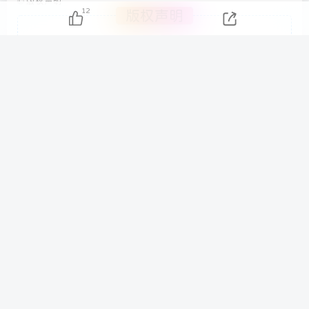
©
版权声明
12
版权声明
特资啦！个人资源分享站
1、本网站名称：
2、本站永久网址：
https://www.tezilaw.com/
3、本站文章部分内容可能来源于网络，仅供大家学习与参考，如
有侵权，请联系客服QQ：757005391进行删除处理，我们将会
在14日之内处理。
4、本站一切资源不代表本站立场，并不代表本站赞同其观点和对
其真实性负责。
5、本站一律禁止以任何方式发布或转载任何违法的相关信息，访
客发现请向客服举报
6、本站资源大多存储在云盘，如发现链接失效，请联系我们我们
会第一时间更新。
THE END