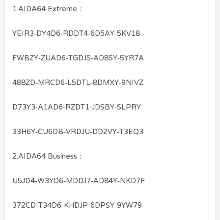
1.AIDA64 Extreme：
YEIR3-DY4D6-RDDT4-6D5AY-5KV18
FWBZY-ZUAD6-TGDJS-AD8SY-5YR7A
488ZD-MRCD6-L5DTL-8DMXY-9NIVZ
D73Y3-A1AD6-RZDT1-JDSBY-SLPRY
33H6Y-CU6DB-VRDJU-DD2VY-T3EQ3
2.AIDA64 Business：
U5JD4-W3YD6-MDDJ7-AD84Y-NKD7F
372CD-T34D6-KHDJP-6DPSY-9YW79