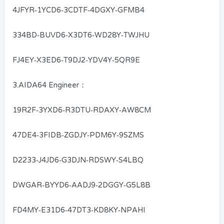
4JFYR-1YCD6-3CDTF-4DGXY-GFMB4
334BD-BUVD6-X3DT6-WD28Y-TWJHU
FJ4EY-X3ED6-T9DJ2-YDV4Y-5QR9E
3.AIDA64 Engineer：
19R2F-3YXD6-R3DTU-RDAXY-AW8CM
47DE4-3FIDB-ZGDJY-PDM6Y-9SZMS
D2233-J4JD6-G3DJN-RDSWY-S4LBQ
DWGAR-BYYD6-AADJ9-2DGGY-G5L8B
FD4MY-E31D6-47DT3-KD8KY-NPAHI