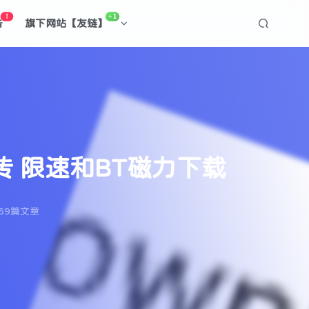
！
+1
告
旗下网站【友链】
持续传 限速和BT磁力下载
69篇文章