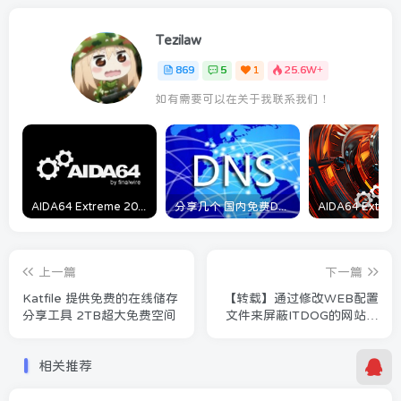
Tezilaw
869
5
1
25.6W+
如有需要可以在关于我联系我们！
AIDA64 Extreme 2023/5/9日最新可用激活码
分享几个 国内免费DNS 和 付费的DNS解析服务商
上一篇
下一篇
Katfile 提供免费的在线储存
【转载】通过修改WEB配置
分享工具 2TB超大免费空间
文件来屏蔽ITDOG的网站测
速
相关推荐