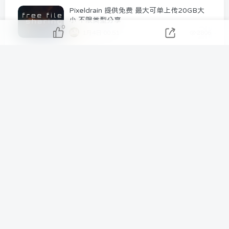
Pixeldrain 提供免费 最大可单上传20GB大
小 不限类型分享
0
1月4日 00:51
2806
Aternos 提供免费永久Minecraft服务器
4月17日 00:06
2715
免费网络测速工具 9个国外线上网速测速
2023年推荐
8月21日 17:13
2453
线上中文DOS游戏合集，重温小时候的经
典！
12月12日 02:28
1868
Fodownloader 为大家提供Bilibili视频在线
解析提取下载工具
9月5日 17:30
1713
使用 Square Face Generator 制作可爱的像