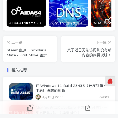
AIDA64 Extreme 2023/5/9日最新可用激活码
分享几个 国内免费DNS 和 付费的DNS解析服务商
上一篇
下一篇
Steam喜加一 Scholar's
关于近日无法访问和没有新
Mate - First Move 四步杀
内容的简要说明！
限时免费一键入库
相关推荐
在 Windows 11 Build 23435（开发频道）
中启用隐藏的创新
4月15日 22:05
803
5
McAfee迈克菲LiveSafe 全方位实时防护 一
年只需6.18元！续费同价！