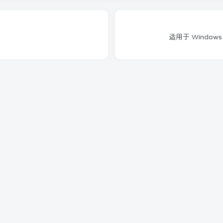
适用于 Window
McAfee迈克菲LiveSafe 全方位实时防护 一年只
需6.18元！续费同价！
11月6日 02:07
740
Windows 11 内部版本 25267.1001泄露
【Zink】
3月28日 22:39
423
你已经到达了世界的尽头