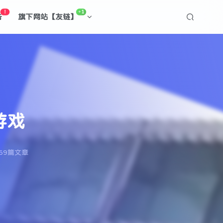
！
+1
告
旗下网站【友链】
游戏
69篇文章