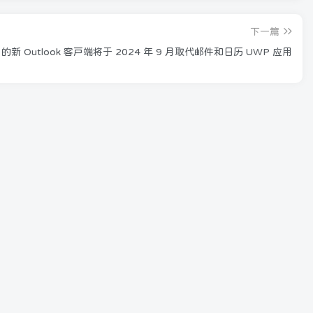
下一篇
s 的新 Outlook 客户端将于 2024 年 9 月取代邮件和日历 UWP 应用
Steam 喜加一 水桶大乱斗【Bucket Brawl：
Ahlman Edition】低配版 动物派对 免费一键入
库！
6月26日 22:04
727
宣布 Windows 11 Insider Preview Build
23440（开发频道）
4月21日 15:26
418