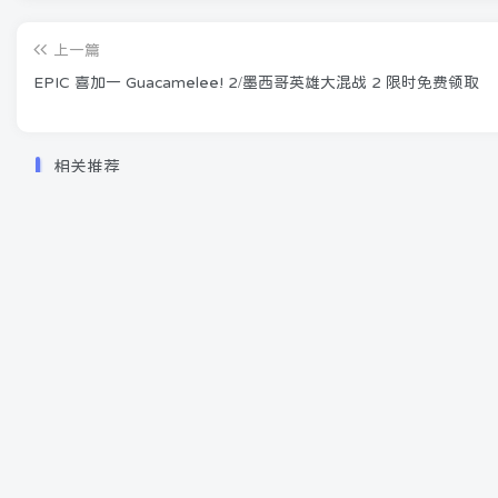
上一篇
EPIC 喜加一 Guacamelee! 2/墨西哥英雄大混战 2 限时免费领取
相关推荐
在 Windows 11 Build 23435（开发频道）中启
用隐藏的创新
4月15日 22:05
803
Arena Breakout: Infinite 暗区突围 幸运礼包活
动大放送
9月8日 17:13
525