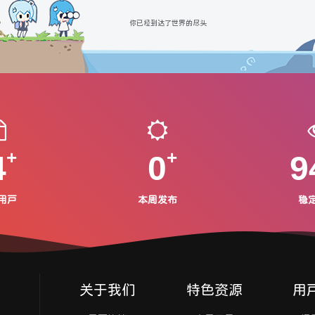
你已经到达了世界的尽头
4
0
9
用户
本周发布
稳
关于我们
特色资源
用