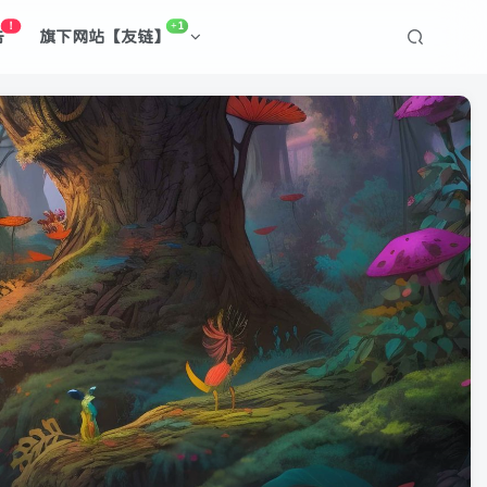
！
+1
告
旗下网站【友链】