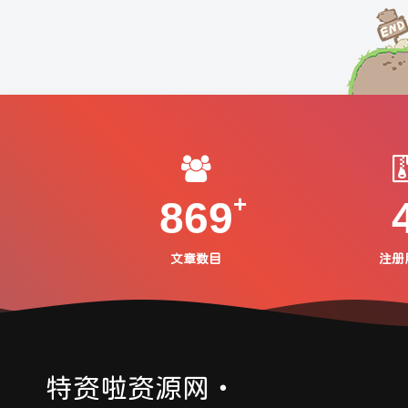
869
文章数目
注册
特资啦资源网・