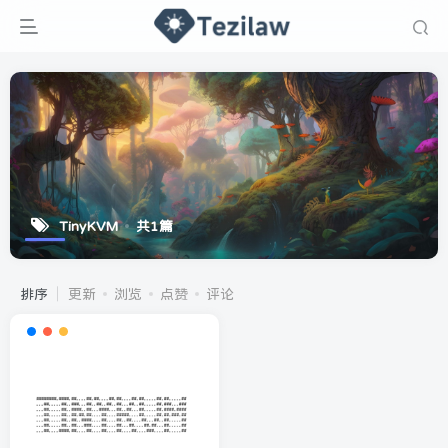
TinyKVM
共1篇
排序
更新
浏览
点赞
评论