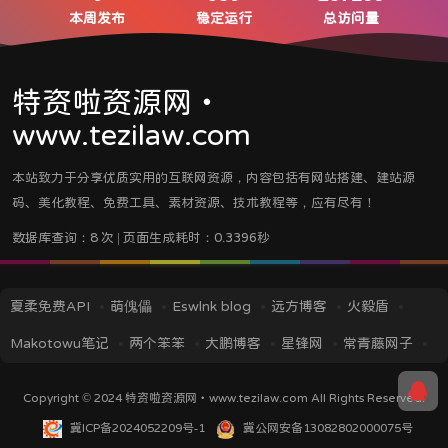
本周发布
稳定运行
总访问量
特资啦资源网・
www.tezilaw.com
本站致力于分享优质实用的互联网资源，内容包括有网站搭建、建站源
码、美化教程、免费工具、素材资源、技术教程等，应有尽有！
数据库查询：8 次 | 页面生成耗时：0.3396秒
夏柔免费API
萌傀儡
Eswlnk blog
远方博客
火毅盾
Makotowu笔记
两个笨笨
大鹏博客
星锋网
常青藤网子
iMin博客
IT技术视界
蓝逸轩's Blog
应龙笔记
TITAIKE
Copyright © 2024
特资啦资源网・www.tezilaw.com
All Rights Reserved.
黎洛云科技
菜鸟资源
挖站否
冀ICP备2024052209号-1
冀公网安备13082802000075号