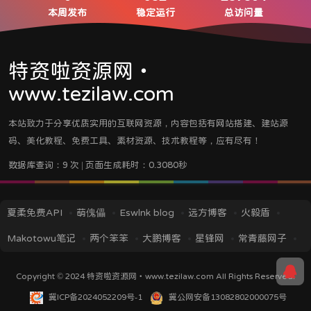
本周发布
稳定运行
总访问量
特资啦资源网・
www.tezilaw.com
本站致力于分享优质实用的互联网资源，内容包括有网站搭建、建站源
码、美化教程、免费工具、素材资源、技术教程等，应有尽有！
数据库查询：9 次 | 页面生成耗时：0.3080秒
夏柔免费API
萌傀儡
Eswlnk blog
远方博客
火毅盾
Makotowu笔记
两个笨笨
大鹏博客
星锋网
常青藤网子
iMin博客
IT技术视界
蓝逸轩's Blog
应龙笔记
TITAIKE
Copyright © 2024
特资啦资源网・www.tezilaw.com
All Rights Reserved.
黎洛云科技
菜鸟资源
挖站否
冀ICP备2024052209号-1
冀公网安备13082802000075号