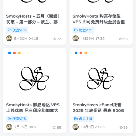
SmokyHosts – 五月（蜜蜂）
SmokyHosts 购买存储型
优惠 – 第一部分 – 波兰、挪
VPS 即可免费升级至混合型
威、印度 | 持续享受 40% 折
VPS！
便宜VPS
便宜VPS
扣！
5月20日 04:18
4月29日 17:30
72
56
SmokyHosts 挪威地区 VPS
SmokyHosts cPanel托管
上线优惠 另有印度和加拿大优
2025 年底促销 最高 500GB
惠 40% 折扣
SSD | 无限功能 | 每年 $15 起
便宜VPS
虚拟主机
1月15日 04:51
10月8日 23:25
85
96