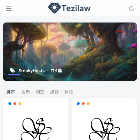
SmokyHosts
共4篇
排序
更新
浏览
点赞
评论