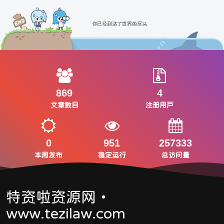
你已经到达了世界的尽头
869
4
文章数目
注册用户
0
951
257333
本周发布
稳定运行
总访问量
特资啦资源网・
www.tezilaw.com