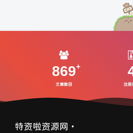
869
文章数目
注册
特资啦资源网・