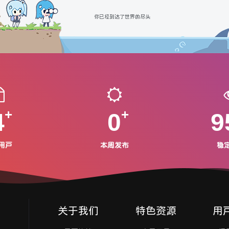
你已经到达了世界的尽头
4
0
9
用户
本周发布
稳
关于我们
特色资源
用