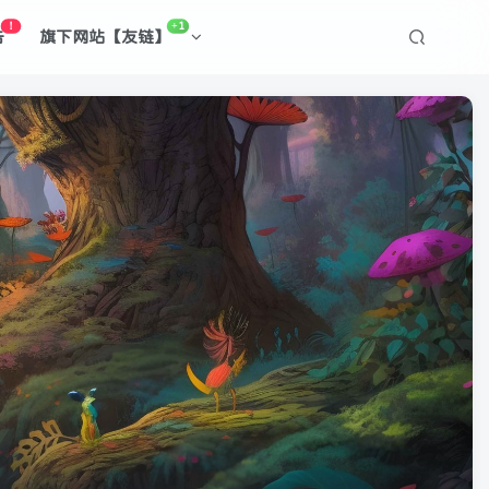
！
+1
告
旗下网站【友链】