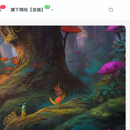
！
+1
告
旗下网站【友链】