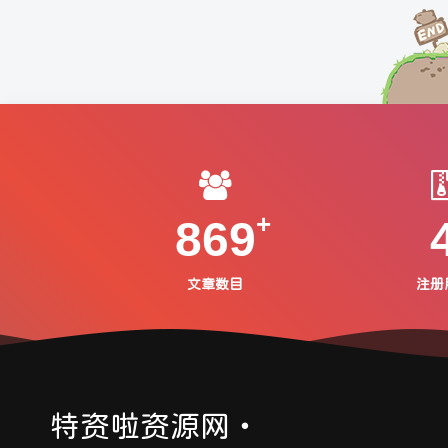
869
文章数目
注册
特资啦资源网・