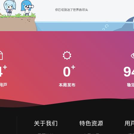
你已经到达了世界的尽头
4
0
9
用户
本周发布
稳
关于我们
特色资源
用