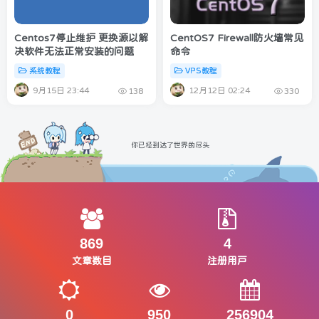
Centos7停止维护 更换源以解
CentOS7 Firewall防火墙常见
决软件无法正常安装的问题
命令
系统教程
VPS教程
9月15日 23:44
12月12日 02:24
138
330
你已经到达了世界的尽头
869
4
文章数目
注册用户
0
950
256904