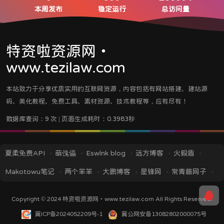
本周发布
稳定运行
总访问量
特资啦资源网・
www.tezilaw.com
本站致力于分享优质实用的互联网资源，内容包括有网站搭建、建站源
码、美化教程、免费工具、素材资源、技术教程等，应有尽有！
数据库查询：9 次 | 页面生成耗时：0.3983秒
夏柔免费API
萌傀儡
Eswlnk blog
远方博客
火毅盾
Makotowu笔记
两个笨笨
大鹏博客
星锋网
常青藤网子
iMin博客
IT技术视界
蓝逸轩's Blog
应龙笔记
TITAIKE
Copyright © 2024
特资啦资源网・www.tezilaw.com
All Rights Reserved.
黎洛云科技
菜鸟资源
挖站否
冀ICP备2024052209号-1
冀公网安备13082802000075号