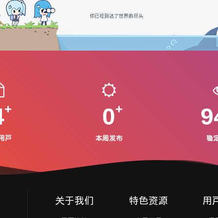
你已经到达了世界的尽头
4
0
9
用户
本周发布
稳
关于我们
特色资源
用