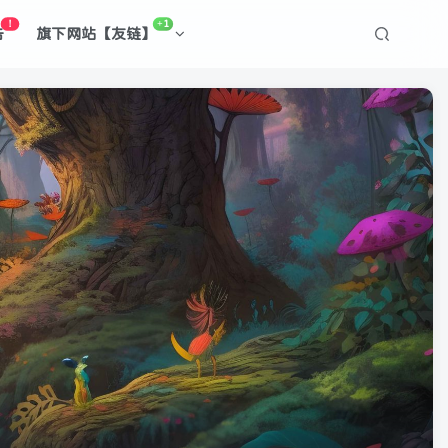
！
+1
告
旗下网站【友链】