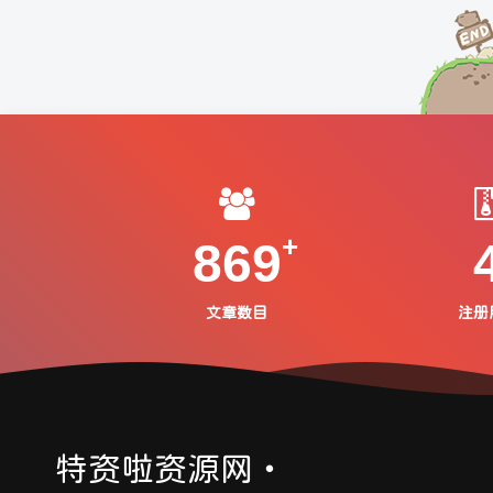
869
文章数目
注册
特资啦资源网・