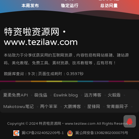
本周发布
稳定运行
总访问量
特资啦资源网・
www.tezilaw.com
本站致力于分享优质实用的互联网资源，内容包括有网站搭建、建站源
码、美化教程、免费工具、素材资源、技术教程等，应有尽有！
数据库查询：9 次 | 页面生成耗时：0.3597秒
夏柔免费API
萌傀儡
Eswlnk blog
远方博客
火毅盾
Makotowu笔记
两个笨笨
大鹏博客
星锋网
常青藤网子
iMin博客
IT技术视界
蓝逸轩's Blog
应龙笔记
TITAIKE
Copyright © 2024
特资啦资源网・www.tezilaw.com
All Rights Reserved.
黎洛云科技
菜鸟资源
挖站否
冀ICP备2024052209号-1
冀公网安备13082802000075号