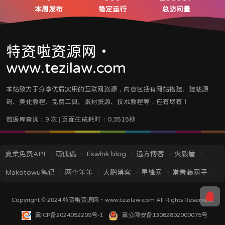
本周发布
稳定运行
总访问量
特资啦资源网・
www.tezilaw.com
本站致力于分享优质实用的互联网资源，内容包括有网站搭建、建站源
码、美化教程、免费工具、素材资源、技术教程等，应有尽有！
数据库查询：9 次 | 页面生成耗时：0.3515秒
夏柔免费API
萌傀儡
Eswlnk blog
远方博客
火毅盾
Makotowu笔记
两个笨笨
大鹏博客
星锋网
常青藤网子
iMin博客
IT技术视界
蓝逸轩's Blog
应龙笔记
TITAIKE
Copyright © 2024
特资啦资源网・www.tezilaw.com
All Rights Reserved.
黎洛云科技
菜鸟资源
挖站否
冀ICP备2024052209号-1
冀公网安备13082802000075号