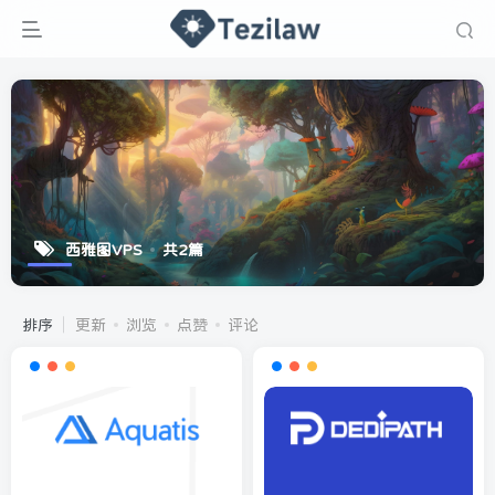
西雅图VPS
共2篇
排序
更新
浏览
点赞
评论