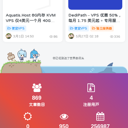
Aquatis.Host 8G内存 KVM
DediPath – VPS 优惠 50%，
VPS 仅4美元一个月 40G
每月 1.75 美元起 + 专用服务
NVMe/1Gbps宽带/有多个地
器优惠 29%，每月 31.95 美
便宜VPS
便宜VPS
独立服务器
点可选
元起
3月1日 14:50
5月27日 02:18
86
336
你已经到达了世界的尽头
869
4
文章数目
注册用户
0
950
256987