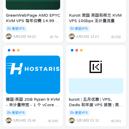
GreenWebPage AMD EPYC
Kuroit 美国 英国和荷兰 KVM
KVM VPS 每年仅需 14.99 欧
VPS 10Gbps 无计量流量
元起 美国/欧盟/亚洲 五折优惠
便宜VPS
便宜VPS
数量有限
5月20日 04:22
6月25日 13:21
74
252
德国/英国 2GB Ryzen 9 KVM
kuroit | 五月优惠 | VPS、
– 未计量带宽 – 1 个 vCore –
Dedis 和年度 VPS 销售 | 美
IPv4 和 IPv6 w/ BGP – 4 英
国、英国、荷兰、德国、瑞士
便宜VPS
便宜VPS
镑/月
和新加坡
5月24日 15:42
5月18日 01:12
250
251