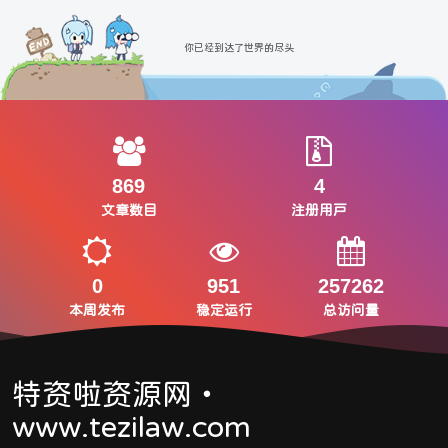
你已经到达了世界的尽头
869
4
文章数目
注册用户
0
951
257262
本周发布
稳定运行
总访问量
特资啦资源网・
www.tezilaw.com