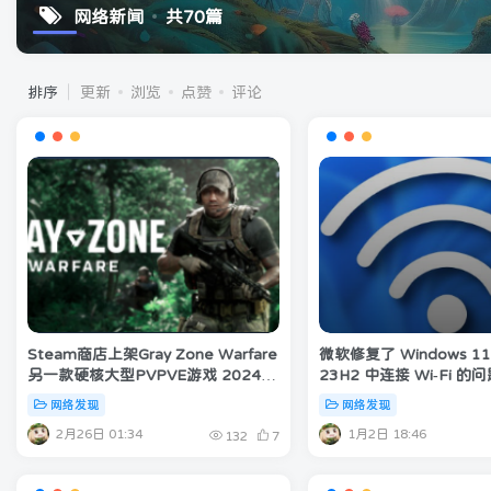
网络新闻
共70篇
排序
更新
浏览
点赞
评论
Steam商店上架Gray Zone Warfare
微软修复了 Windows 11
另一款硬核大型PVPVE游戏 2024年
23H2 中连接 Wi-Fi 的
计划发布
网络发现
网络发现
2月26日 01:34
1月2日 18:46
132
7