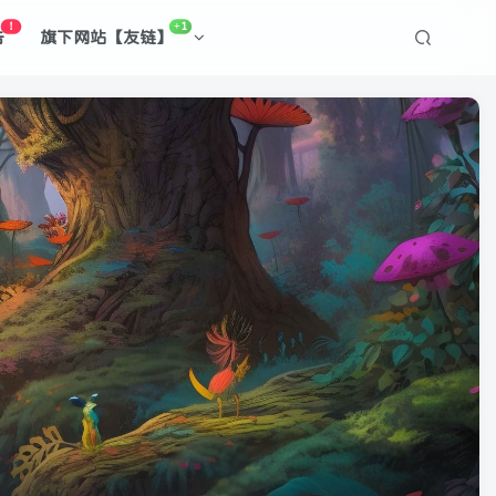
！
+1
告
旗下网站【友链】