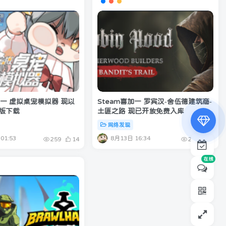
专属内容无限访问
下载权限提升至最高级
专属子比付费美化优惠
加一 虚拟桌宠模拟器 现以
Steam喜加一 罗宾汉-舍伍德建筑商-
o版下载
土匪之路 现已开放免费入库
免费下载更多精品资源
网络发现
¥19.9
01:53
8月13日 16:34
259
14
215
6
¥39.9
在线