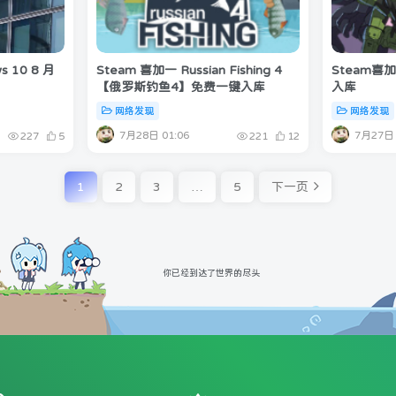
s 10 8 月
Steam 喜加一 Russian Fishing 4
Steam喜加一
【俄罗斯钓鱼4】免费一键入库
入库
网络发现
网络发现
7月28日 01:06
7月27日 
227
5
221
12
1
2
3
…
5
下一页
你已经到达了世界的尽头