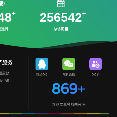
48
256542
定运行
总访问量
户服务
题反馈
站长QQ
站长微信
QQ群
链申请
869+
精品文章等您来关注