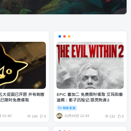
t 黑五大促现已开启 并有刺客
EPIC 喜加二 免费限时领取 艾玛和泰
现已限时免费领取
迪熊：影子历险记/恶灵附身2
网络发现
 01:40
10月30日 22:43
199
5
132
0