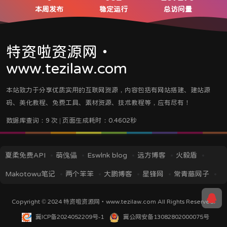
本周发布
稳定运行
总访问量
特资啦资源网・
www.tezilaw.com
本站致力于分享优质实用的互联网资源，内容包括有网站搭建、建站源
码、美化教程、免费工具、素材资源、技术教程等，应有尽有！
数据库查询：9 次 | 页面生成耗时：0.4602秒
夏柔免费API
萌傀儡
Eswlnk blog
远方博客
火毅盾
Makotowu笔记
两个笨笨
大鹏博客
星锋网
常青藤网子
iMin博客
IT技术视界
蓝逸轩's Blog
应龙笔记
TITAIKE
Copyright © 2024
特资啦资源网・www.tezilaw.com
All Rights Reserved.
黎洛云科技
菜鸟资源
挖站否
冀ICP备2024052209号-1
冀公网安备13082802000075号