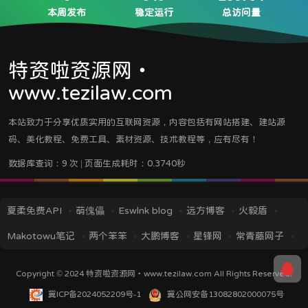
本周发布
稳定运行
总访问量
特资啦资源网・
www.tezilaw.com
本站致力于分享优质实用的互联网资源，内容包括有网站搭建、建站源
码、美化教程、免费工具、素材资源、技术教程等，应有尽有！
数据库查询：9 次 | 页面生成耗时：0.3740秒
夏柔免费API
萌傀儡
Eswlnk blog
远方博客
火毅盾
Makotowu笔记
两个笨笨
大鹏博客
星锋网
常青藤网子
iMin博客
IT技术视界
蓝逸轩's Blog
应龙笔记
TITAIKE
Copyright © 2024
特资啦资源网・www.tezilaw.com
All Rights Reserved.
黎洛云科技
菜鸟资源
挖站否
冀ICP备2024052209号-1
冀公网安备13082802000075号