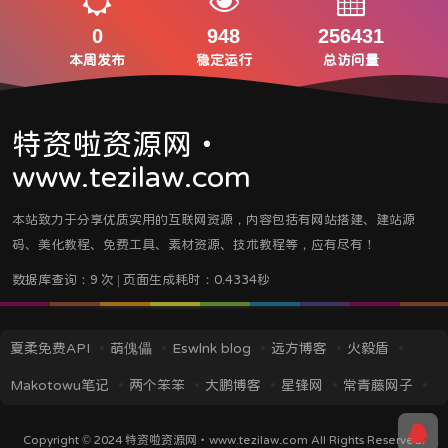
0
948
256431
本周发布
稳定运行
总访问量
特资啦资源网・
www.tezilaw.com
本站致力于分享优质实用的互联网资源，内容包括有网站搭建、建站源
码、美化教程、免费工具、素材资源、技术教程等，应有尽有！
数据库查询：9 次 | 页面生成耗时：0.4334秒
夏柔免费API
萌傀儡
Eswlnk blog
远方博客
火毅盾
Makotowu笔记
两个笨笨
大鹏博客
星锋网
常青藤网子
iMin博客
IT技术视界
蓝逸轩's Blog
应龙笔记
TITAIKE
Copyright © 2024
特资啦资源网・www.tezilaw.com
All Rights Reserved.