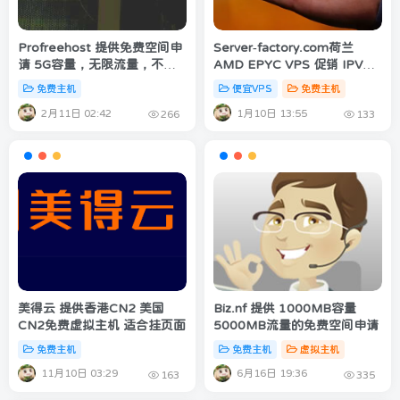
Profreehost 提供免费空间申
Server-factory.com荷兰
请 5G容量，无限流量，不强
AMD EPYC VPS 促销 IPV6
制广告
机型免费24小时 2欧元/月起
免费主机
便宜VPS
免费主机
年付享50%优惠
2月11日 02:42
1月10日 13:55
266
133
美得云 提供香港CN2 美国
Biz.nf 提供 1000MB容量
CN2免费虚拟主机 适合挂页面
5000MB流量的免费空间申请
免费主机
免费主机
虚拟主机
11月10日 03:29
6月16日 19:36
163
335